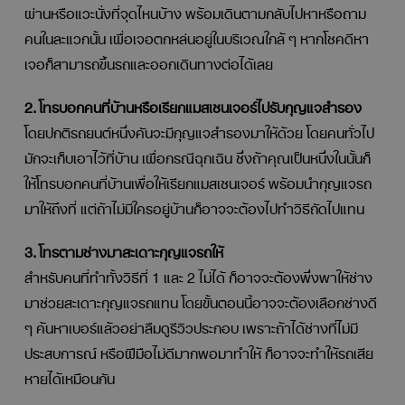
ผ่านหรือแวะนั่งที่จุดไหนบ้าง พร้อมเดินตามกลับไปหาหรือถาม
คนในละแวกนั้น เผื่อเจอตกหล่นอยู่ในบริเวณใกล้ ๆ หากโชคดีหา
เจอก็สามารถขึ้นรถและออกเดินทางต่อได้เลย
2. โทรบอกคนที่บ้านหรือเรียกแมสเซนเจอร์ไปรับกุญแจสำรอง
โดยปกติรถยนต์หนึ่งคันจะมีกุญแจสำรองมาให้ด้วย โดยคนทั่วไป
มักจะเก็บเอาไว้ที่บ้าน เผื่อกรณีฉุกเฉิน ซึ่งถ้าคุณเป็นหนึ่งในนั้นก็
ให้โทรบอกคนที่บ้านเพื่อให้เรียกแมสเซนเจอร์ พร้อมนำกุญแจรถ
มาให้ถึงที่ แต่ถ้าไม่มีใครอยู่บ้านก็อาจจะต้องไปทำวิธีถัดไปแทน
3. โทรตามช่างมาสะเดาะกุญแจรถให้
สำหรับคนที่ทำทั้งวิธีที่ 1 และ 2 ไม่ได้ ก็อาจจะต้องพึ่งพาให้ช่าง
มาช่วยสะเดาะกุญแจรถแทน โดยขั้นตอนนี้อาจจะต้องเลือกช่างดี
ๆ ค้นหาเบอร์แล้วอย่าลืมดูรีวิวประกอบ เพราะถ้าได้ช่างที่ไม่มี
ประสบการณ์ หรือฝีมือไม่ดีมากพอมาทำให้ ก็อาจจะทำให้รถเสีย
หายได้เหมือนกัน