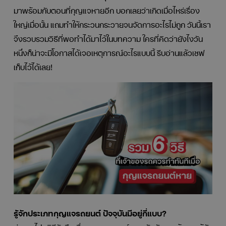
มาพร้อมกับตอนที่กุญแจหายอีก บอกเลยว่าเกิดเมื่อไหร่เรื่อง
ใหญ่เมื่อนั้น แถมทำให้กระวนกระวายจนจัดการอะไรไม่ถูก วันนี้เรา
จึงรวบรวมวิธีที่พอทำได้มาไว้ในบทความ ใครที่คิดว่ายังไงวัน
หนึ่งก็น่าจะมีโอกาสได้เจอเหตุการณ์อะไรแบบนี้ รีบอ่านแล้วเซฟ
เก็บไว้ได้เลย!
รู้จักประเภทกุญแจรถยนต์ ปัจจุบันมีอยู่กี่แบบ?
ก่อนจะไปดูวิธีรับมือเมื่อกุญแจรถยนต์หาย อันดับแรกต้องมารู้จัก