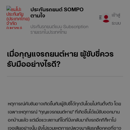
ประกันรถยนต์ SOMPO
ตามใจ
เข้าสู่
ระบบ
ประกันรถยนต์แบบ Subscription
รายแรกในประเทศไทย
เช็คเบี้ยออนไลน์
เมื่อกุญแจรถยนต์หาย ผู้ขับขี่ควร
ประกันรถยนต์
รับมืออย่างไรดี?
เคลมประกัน
บทความ
หตุการณ์คับขันอาจเกิดขึ้นกับผู้ขับขี่ได้ทุกวันโดยไม่ทันตั้งตัว โดย
เคล็ดลับดูแลรถ
เฉพาะเหตุการณ์ “กุญแจรถยนต์หาย” ที่เกิดขึ้นได้แม้ขับออกมาน
อกบ้านแล้ว แต่เมื่อแวะสถานที่ใดที่นึงกลับมาถึงรถอีกทีก็หาไม่
เจอเสียอย่างนั้น ยังไม่รวมเหตุการณ์พวงมาลัยรถล็อกคอที่อาจ