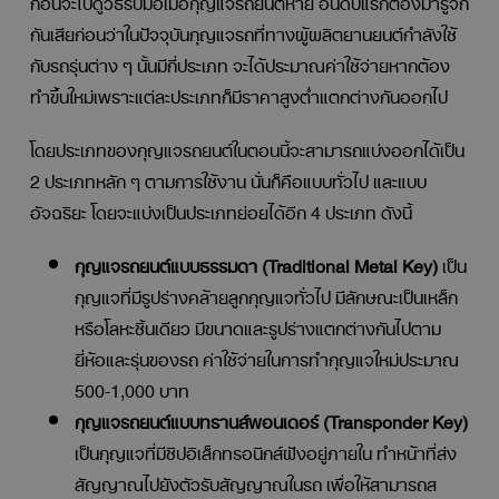
กันเสียก่อนว่าในปัจจุบันกุญแจรถที่ทางผู้ผลิตยานยนต์กำลังใช้
กับรถรุ่นต่าง ๆ นั้นมีกี่ประเภท จะได้ประมาณค่าใช้จ่ายหากต้อง
ทำขึ้นใหม่เพราะแต่ละประเภทก็มีราคาสูงต่ำแตกต่างกันออกไป
โดยประเภทของกุญแจรถยนต์ในตอนนี้จะสามารถแบ่งออกได้เป็น
2 ประเภทหลัก ๆ ตามการใช้งาน นั่นก็คือแบบทั่วไป และแบบ
อัจฉริยะ โดยจะแบ่งเป็นประเภทย่อยได้อีก 4 ประเภท ดังนี้
กุญแจรถยนต์แบบธรรมดา (Traditional Metal Key)
เป็น
กุญแจที่มีรูปร่างคล้ายลูกกุญแจทั่วไป มีลักษณะเป็นเหล็ก
หรือโลหะชิ้นเดียว มีขนาดและรูปร่างแตกต่างกันไปตาม
ยี่ห้อและรุ่นของรถ ค่าใช้จ่ายในการทำกุญแจใหม่ประมาณ
500-1,000 บาท
กุญแจรถยนต์แบบทรานส์พอนเดอร์ (Transponder Key)
เป็นกุญแจที่มีชิปอิเล็กทรอนิกส์ฝังอยู่ภายใน ทำหน้าที่ส่ง
สัญญาณไปยังตัวรับสัญญาณในรถ เพื่อให้สามารถส