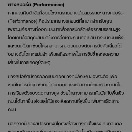
ยางสปอร์ต (Performance)
หากคุณคือนักขับที่ชอบใช้งานรถอย่างเต็มสมรรถนะ ยางสปอร์ต
(Performance) คือประเภทยางรถยนต์ที่เหมาะสำหรับคุณ
เพราะนี่คือยางที่ออกแบบมาเพื่อรถสปอร์ตหรือรถสมรรถนะสูง
โดดเด่นด้วยคุณสมบัติในการยึดเกาะถนนที่ดีเยี่ยม ทั้งบนถนนแห้ง
และถนนเปียก ช่วยให้รถสามารถตอบสนองต่อการบังคับเลี้ยวได้
อย่างฉับไวและแม่นยำ เพิ่มเสถียรภาพในการขับขี่ และลดความ
เสี่ยงในการเกิดอุบัติเหตุ
ยางสปอร์ตมีการออกแบบดอกยางที่มีลักษณะเฉพาะตัว เพื่อ
ช่วยในการยึดเกาะถนน โดยดอกยางจะมีความลึกและมีความถี่ใน
การเรียงตัวของดอกยางสูง ช่วยให้ยางสามารถสัมผัสกับพื้นผิว
ถนนได้มากขึ้น ส่งผลให้มีแรงเสียดทานที่สูงขึ้น เพิ่มการยึดเกาะ
ถนน
นอกจากนี้ ยางสปอร์ตยังมีโครงสร้างยางที่แข็งแรง ทนทานต่อ
แรงกดทับสูง ช่วยให้ยางสามารถรองรับน้ำหนักและแรงบิดของ