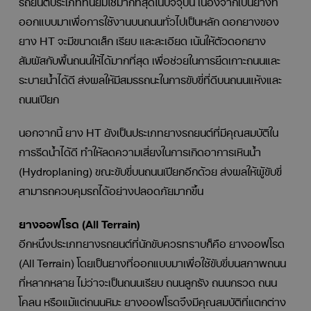
ออกแบบมาเพื่อการใช้งานบนถนนทั่วไปเป็นหลัก ดอกยางของ
ยาง HT จะมีขนาดเล็ก เรียบ และละเอียด เน้นให้ตัวดอกยาง
สัมผัสกับพื้นถนนให้ได้มากที่สุด เพื่อช่วยในการยึดเกาะถนนและ
ระบายน้ำได้ดี ส่งผลให้มีสมรรถนะในการขับขี่ที่ดีบนถนนแห้งและ
ถนนเปียก
นอกจากนี้ ยาง HT ยังเป็นประเภทยางรถยนต์ที่มีคุณสมบัติใน
การรีดน้ำได้ดี ทำให้ลดความเสี่ยงในการเกิดอาการเหินน้ำ
(Hydroplaning) ขณะขับขี่บนถนนเปียกอีกด้วย ส่งผลให้ผู้ขับขี่
สามารถควบคุมรถได้อย่างปลอดภัยมากขึ้น
ยางออฟโรด (All Terrain)
อีกหนึ่งประเภทยางรถยนต์ที่นักขับควรทราบก็คือ ยางออฟโรด
(All Terrain) โดยเป็นยางที่ออกแบบมาเพื่อใช้ขับขี่บนสภาพถนน
ที่หลากหลาย ไม่ว่าจะเป็นถนนเรียบ ถนนลูกรัง ถนนกรวด ถนน
โคลน หรือแม้แต่ถนนหิมะ ยางออฟโรดจึงมีคุณสมบัติที่แตกต่าง