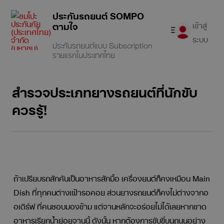
ประกันรถยนต์ SOMPO
ตามใจ
เข้าสู่
ระบบ
ประกันรถยนต์แบบ Subscription
รายแรกในประเทศไทย
เช็คเบี้ยออนไลน์
สำรวจประเภทยางรถยนต์ที่นักขับ
ประกันรถยนต์
ควรรู้!
เคลมประกัน
บทความ
ถ้าเปรียบรถสักคันเป็นอาหารสักมื้อ เครื่องยนต์ก็คงเหมือน Main
เคล็ดลับดูแลรถ
Dish ที่ทุกคนต่างเฝ้ารอคอย ส่วนยางรถยนต์ก็คงไม่ต่างจากอ
อเดิร์ฟ ที่คนชอบมองข้าม แต่จานหลักจะอร่อยไม่ได้เลยหากขาด
อาหารเรียกน้ำย่อยจานนี้ ดังนั้น หากต้องการขับขี่บนถนนอย่าง